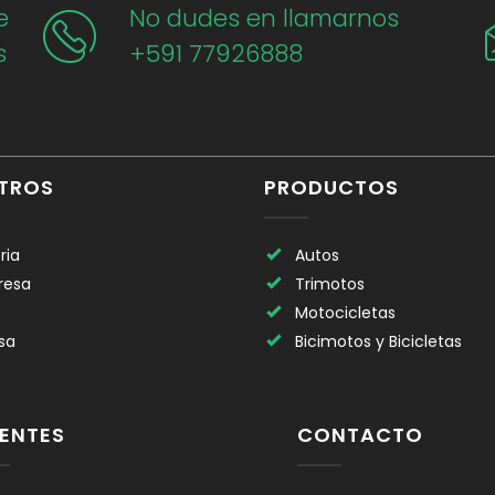
e
No dudes en llamarnos
s
+591 77926888
TROS
PRODUCTOS
ria
Autos
resa
Trimotos
Motocicletas
sa
Bicimotos y Bicicletas
IENTES
CONTACTO