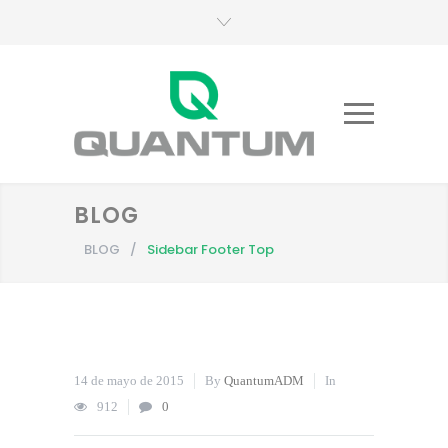
BLOG
BLOG
/
Sidebar Footer Top
14 de mayo de 2015
By
QuantumADM
In
912
0