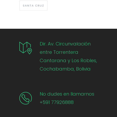
SANTA CRUZ
Dir. Av. Circunvalación
entre Torrentera
Cantarana y Los Robles,
Cochabamba, Bolivia
No dudes en llamarnos
+591 77926888