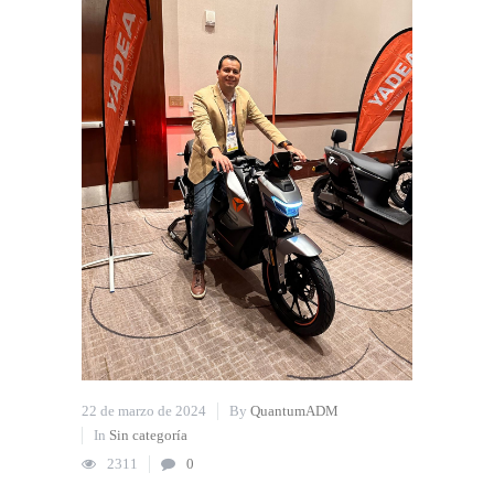
22 de marzo de 2024
By
QuantumADM
In
Sin categoría
2311
0