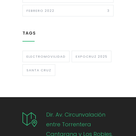
FEBRERO 2022
3
TAGS
ELECTROMOVILIDAD
EXPOCRUZ 2025
SANTA CRUZ
Dir. Av. Circunvalación
entre Torrentera
Cantarana y Los Robles,